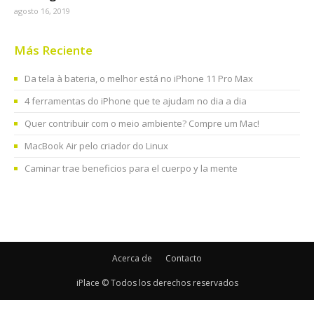
agosto 16, 2019
Más Reciente
Da tela à bateria, o melhor está no iPhone 11 Pro Max
4 ferramentas do iPhone que te ajudam no dia a dia
Quer contribuir com o meio ambiente? Compre um Mac!
MacBook Air pelo criador do Linux
Caminar trae beneficios para el cuerpo y la mente
Acerca de
Contacto
iPlace © Todos los derechos reservados