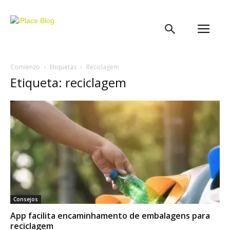
iPlace
Blog
Comienzo
Etiquetas
Reciclagem
Etiqueta: reciclagem
Consejos
App facilita encaminhamento de embalagens para
reciclagem