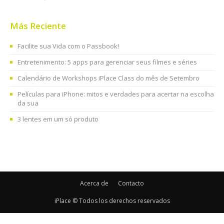
Más Reciente
Facilite sua Vida com o Passbook!
Entretenimento: 5 apps para gerenciar seus filmes e séries
Calendário de Workshops iPlace Class do mês de Setembro
Películas para iPhone: mitos e verdades para acertar na escolha
da sua
3 lentes em um só produto
Acerca de
Contacto
iPlace © Todos los derechos reservados