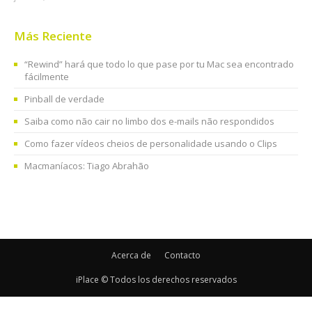
Más Reciente
“Rewind” hará que todo lo que pase por tu Mac sea encontrado
fácilmente
Pinball de verdade
Saiba como não cair no limbo dos e-mails não respondidos
Como fazer vídeos cheios de personalidade usando o Clips
Macmaníacos: Tiago Abrahão
Acerca de
Contacto
iPlace © Todos los derechos reservados