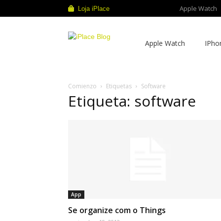
Apple Watch
Loja iPlace
iPlace
Apple Watch
IPho
Blog
Comienzo
Etiquetas
Software
Etiqueta: software
App
Se organize com o Things