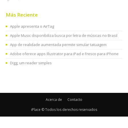
Más Reciente
Apple apresenta o AirTag
Apple Music disponibiliza busca por letra de músicas no Brasil
App de realidade aumentada permite simular tatuagem
Adobe oferece apps Illustrator para iPad e Fresco para iPhone
Digg, um reader simples
Acerca de
Contacto
iPlace © Todos los derechos reservados