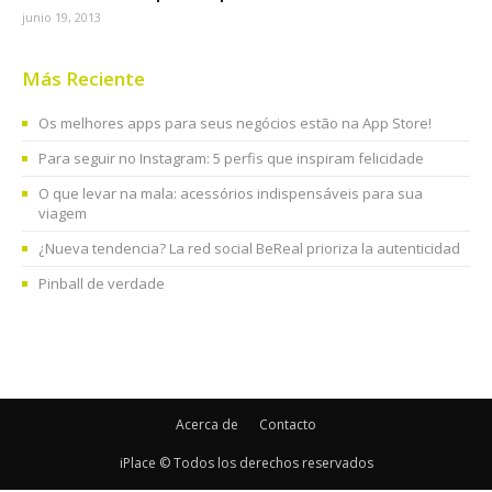
junio 19, 2013
Más Reciente
Os melhores apps para seus negócios estão na App Store!
Para seguir no Instagram: 5 perfis que inspiram felicidade
O que levar na mala: acessórios indispensáveis para sua
viagem
¿Nueva tendencia? La red social BeReal prioriza la autenticidad
Pinball de verdade
Acerca de
Contacto
iPlace © Todos los derechos reservados