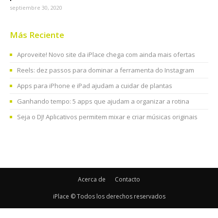
septiembre 30, 2020
Más Reciente
Aproveite! Novo site da iPlace chega com ainda mais ofertas
Reels: dez passos para dominar a ferramenta do Instagram
Apps para iPhone e iPad ajudam a cuidar de plantas
Ganhando tempo: 5 apps que ajudam a organizar a rotina
Seja o DJ! Aplicativos permitem mixar e criar músicas originais
Acerca de
Contacto
iPlace © Todos los derechos reservados