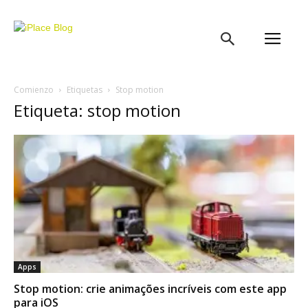
iPlace
Blog
Comienzo
Etiquetas
Stop motion
Etiqueta: stop motion
Apps
Stop motion: crie animações incríveis com este app
para iOS