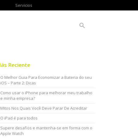
Servicios
ás Reciente
O Melhor Guia Para Economizar a Bateria do seu
iOS – Parte 2: Dicas
Como usar o iPhone para melhorar meu trabalho
e minha empresa?
Mitos Nos Quais Você Deve Parar De Acreditar
O iPad é para todos
Supere desafios e mantenha-se em forma com o
Apple Watch