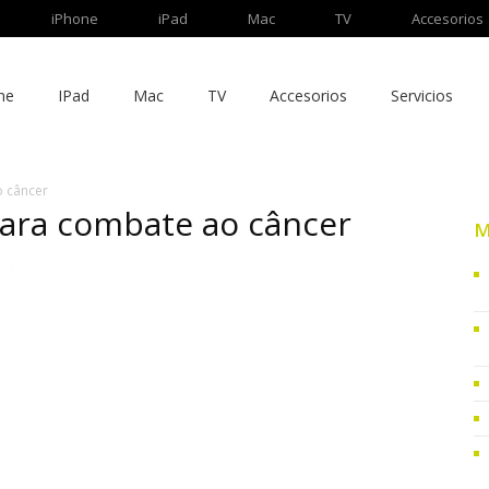
iPhone
iPad
Mac
TV
Accesorios
ne
IPad
Mac
TV
Accesorios
Servicios
o câncer
para combate ao câncer
M