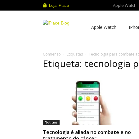
Apple Watch
Loja iPlace
iPlace
Apple Watch
IPho
Blog
Comienzo
Etiquetas
Tecnologia para combate a
Etiqueta: tecnologia 
Noticias
Tecnologia é aliada no combate e no
tratamento do câncer