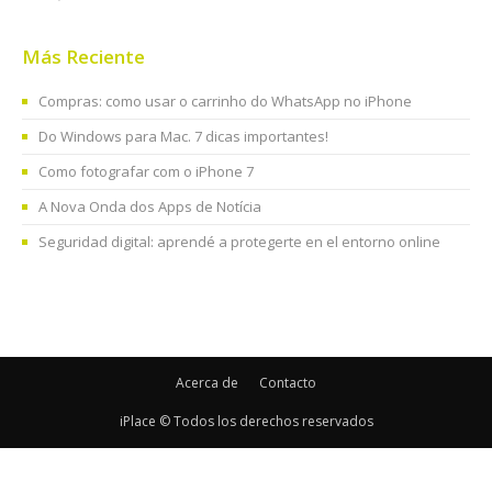
Más Reciente
Compras: como usar o carrinho do WhatsApp no iPhone
Do Windows para Mac. 7 dicas importantes!
Como fotografar com o iPhone 7
A Nova Onda dos Apps de Notícia
Seguridad digital: aprendé a protegerte en el entorno online
Acerca de
Contacto
iPlace © Todos los derechos reservados