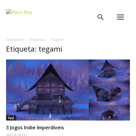
iPlace
Blog
Comienzo
Etiquetas
Tegami
Etiqueta: tegami
App
3 Jogos Indie Imperdíveis
abril 8, 2014