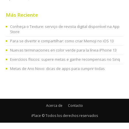
Más Reciente
Conheça o Texture: serviço de revista digital disponível na App
Store
Para se divertir e compartilhar: como criar Memoji no iOS 13
Nuevas terminaciones en color verde para la línea iPhone 13
Exercícios físicos: supere metas e ganhe recompensas no Sinq
Metas de Ano Novo: dicas de apps para cumprir todas
Acerca de
Contacto
iPlace © Todos los derechos reservados