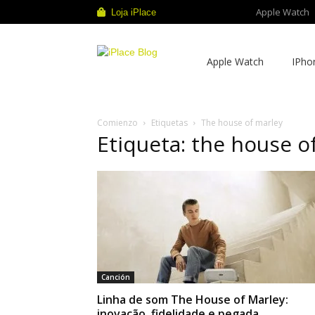
Apple Watch
Loja iPlace
iPlace
Apple Watch
IPho
Blog
Comienzo
Etiquetas
The house of marley
Etiqueta: the house o
Canción
Linha de som The House of Marley:
inovação, fidelidade e pegada...