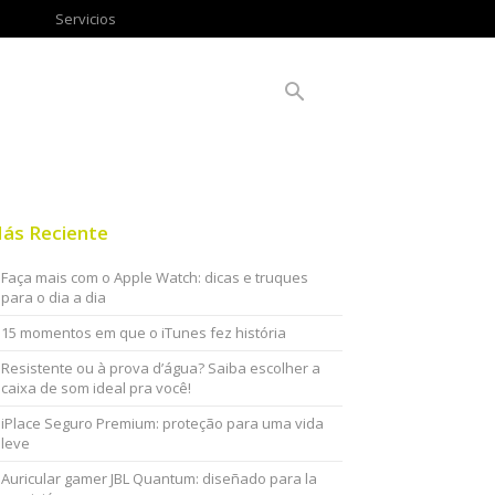
Servicios
ás Reciente
Faça mais com o Apple Watch: dicas e truques
para o dia a dia
15 momentos em que o iTunes fez história
Resistente ou à prova d’água? Saiba escolher a
caixa de som ideal pra você!
iPlace Seguro Premium: proteção para uma vida
leve
Auricular gamer JBL Quantum: diseñado para la