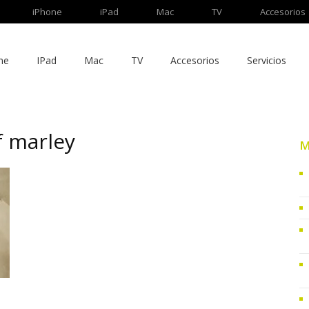
iPhone
iPad
Mac
TV
Accesorios
ne
IPad
Mac
TV
Accesorios
Servicios
f marley
M