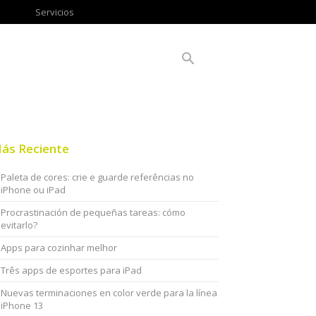
Servicios
ás Reciente
Paleta de cores: crie e guarde referências no
iPhone ou iPad
Procrastinación de pequeñas tareas: cómo
evitarlo?
Apps para cozinhar melhor
Três apps de esportes para iPad
Nuevas terminaciones en color verde para la línea
iPhone 13