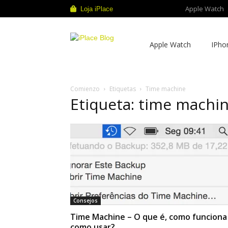
Apple Watch
Loja iPlace
iPlace
Apple Watch
IPho
Blog
Comienzo
Etiquetas
Time machine
Etiqueta: time machi
Consejos
Time Machine – O que é, como funciona
como usar?