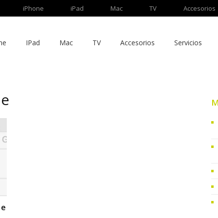
iPhone
iPad
Mac
TV
Accesorios
ne
IPad
Mac
TV
Accesorios
Servicios
ne
M
 e