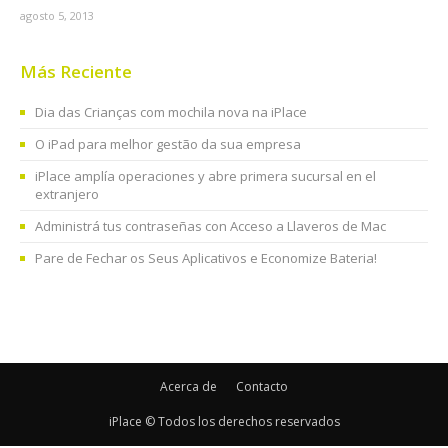
agosto 5, 2013
Más Reciente
Dia das Crianças com mochila nova na iPlace
O iPad para melhor gestão da sua empresa
iPlace amplía operaciones y abre primera sucursal en el
extranjero
Administrá tus contraseñas con Acceso a Llaveros de Mac
Pare de Fechar os Seus Aplicativos e Economize Bateria!
Acerca de
Contacto
iPlace © Todos los derechos reservados