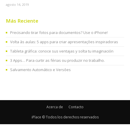
agosto 14, 2019
Más Reciente
Precisando tirar fotos para documentos? Use o iPhone!
Volta às aulas: 5 apps para criar apresentações inspiradoras
Tableta gráfica: conoce sus ventajas y solta tu imaginación
3 Apps… Para curtir as férias ou produzir no trabalho.
Salvamento Automático e Versões
Acerca de
Contacto
iPlace © Todos los derechos reservados