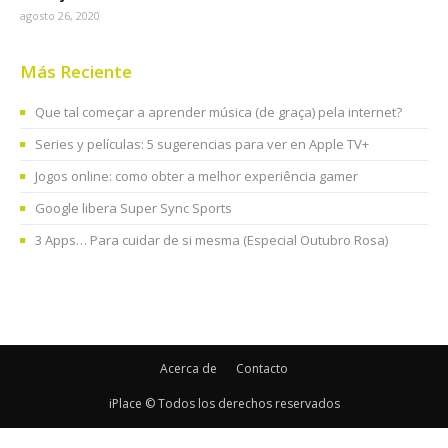
agosto 26, 2020
Más Reciente
Que tal começar a aprender música (de graça) pela internet?
Series y películas: 5 sugerencias para ver en Apple TV+
Jogos online: como obter a melhor experiência gamer
Google libera Super Sync Sports
3 Apps… Para cuidar de si mesma (Especial Outubro Rosa)
Acerca de
Contacto
iPlace © Todos los derechos reservados