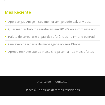
Más Reciente
App Sangue Amigo – Seu melhor amigo pode salvar vidas.
Quer manter hábitos saudáveis em 2019? Conte com este app!
Paleta de cores: crie e guarde referências no iPhone ou iPad
Crie eventos a partir de mensagens no seu iPhone
Aproveite! Novo site da iPlace chega com ainda mais ofertas
Acerca de
Contacto
iPlace © Todos los derechos reservados