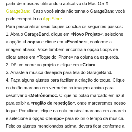
partir de músicas utilizando o aplicativo do Mac OS X
GarageBand
. Caso você ainda não tenha o GarageBand você
pode comprá-lo na
App Store
.
Para personalizar seus toques conclua os seguintes passos:
1. Abra o GarageBand, clique em «
Novo Projeto
«, selecione
a opção «
Loops
» e clique em «
Escolher
«, conforme a
imagem abaixo. Você também encontra a opção Loops se
clicar antes em «Toque do iPhone» na coluna da esquerda.
2. Dê um nome ao projeto e clique em «
Criar
«.
3. Arraste a música desejada para tela do GarageBand.
4. Faça alguns ajustes para facilitar a criação do toque. Clique
no botão marcado em vermelho na imagem abaixo para
desativar o «
Metrônomo
«. Clique no botão marcado em azul
para exibir a «
região de repetição
«, onde marcaremos nosso
toque. Por último, clique na nota musical marcada em amarelo
e selecione a opção «
Tempo
» para exibir o tempo da música.
Feito os ajustes mencionados acima, deverá ficar conforme a