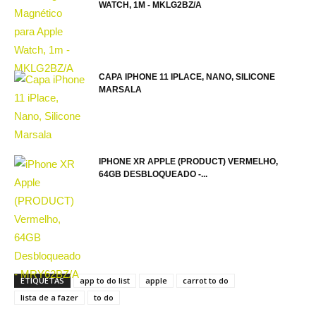
WATCH, 1M - MKLG2BZ/A
CAPA IPHONE 11 IPLACE, NANO, SILICONE
MARSALA
IPHONE XR APPLE (PRODUCT) VERMELHO,
64GB DESBLOQUEADO -...
ETIQUETAS
app to do list
apple
carrot to do
lista de a fazer
to do