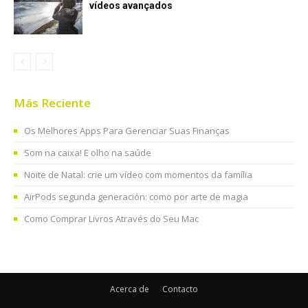
vídeos avançados
Más Reciente
Os Melhores Apps Para Gerenciar Suas Finanças
Som na caixa! E olho na saúde
Noite de Natal: crie um vídeo com momentos da família
AirPods segunda generación: como por arte de magia
Como Comprar Livros Através do Seu Mac
Acerca de
Contacto