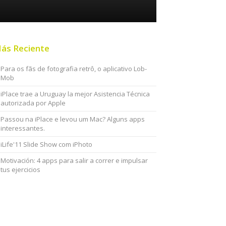
ás Reciente
Para os fãs de fotografia retrô, o aplicativo Lob-
Mob
iPlace trae a Uruguay la mejor Asistencia Técnica
autorizada por Apple
Passou na iPlace e levou um Mac? Alguns apps
interessantes.
iLife'11 Slide Show com iPhoto
Motivación: 4 apps para salir a correr e impulsar
tus ejercicios