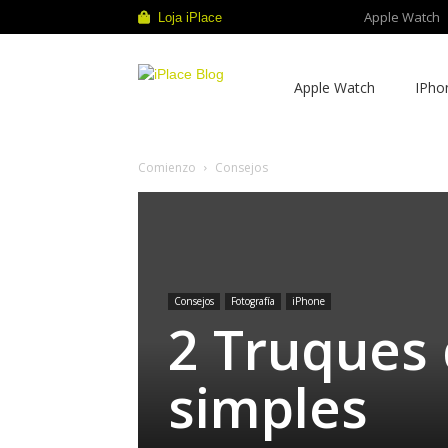
Apple Watch
Loja iPlace
iPlace
Apple Watch
IPho
Blog
Comienzo
Consejos
Consejos
Fotografía
iPhone
2 Truques 
simples