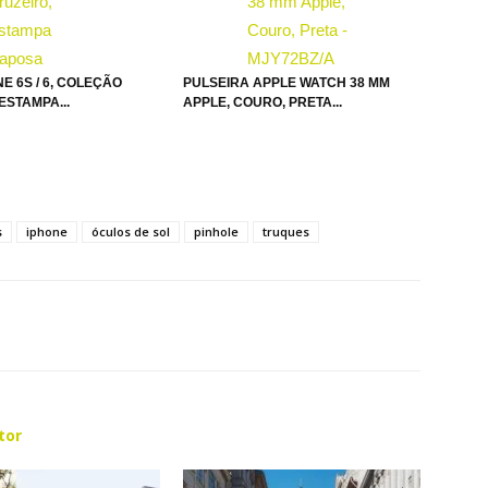
E 6S / 6, COLEÇÃO
PULSEIRA APPLE WATCH 38 MM
ESTAMPA...
APPLE, COURO, PRETA...
s
iphone
óculos de sol
pinhole
truques
tor