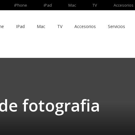
iPhone
iPad
Mac
TV
Accesorios
ne
IPad
Mac
TV
Accesorios
Servicios
de fotografia