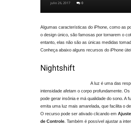
julio 26, 2017
0
Algumas características do iPhone, como as 
o design único, são famosas por tornarem o cot
entanto, elas não são as únicas medidas tomadas
Conheça abaixo alguns recursos do iPhone úteis
Nightshift
A luz é uma das resp
intensidade afetam o corpo profundamente. Os a
pode gerar insônia e má qualidade do sono. A fun
emita uma luz mais amarelada, que facilita o d
O recurso pode ser ativado clicando em
Ajust
de Controle
. Também é possível ajustar a inte