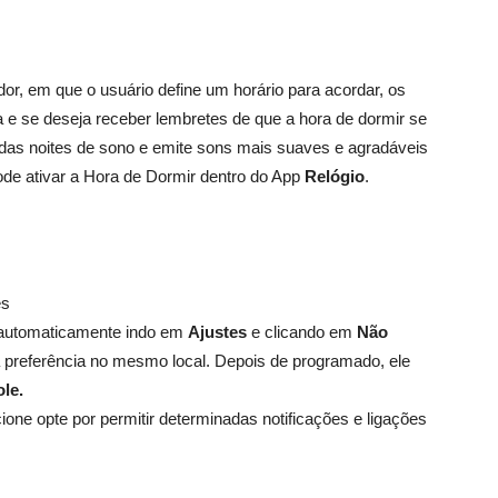
r, em que o usuário define um horário para acordar, os
 e se deseja receber lembretes de que a hora de dormir se
 das noites de sono e emite sons mais suaves e agradáveis
e ativar a Hora de Dormir dentro do App
Relógio
.
es
a automaticamente indo em
Ajustes
e clicando em
Não
a preferência no mesmo local. Depois de programado, ele
le.
ne opte por permitir determinadas notificações e ligações