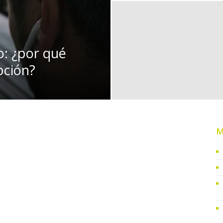
o: ¿por qué
pción?
M