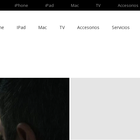
iPhone
iPad
Mac
TV
Accesorios
ne
IPad
Mac
TV
Accesorios
Servicios