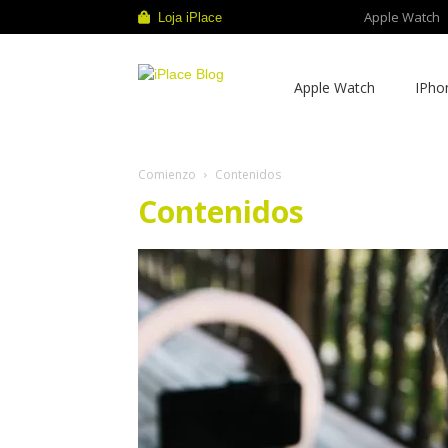
Apple Watch
Loja iPlace
iPlace
Apple Watch
IPho
Blog
Comienzo
Contenidos
Contenidos