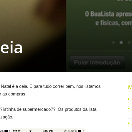
ceia
tal é a ceia. E para tudo correr bem, nós listamos
M
er as compras:
?listinha de supermercado??. Os produtos da lista
ização.