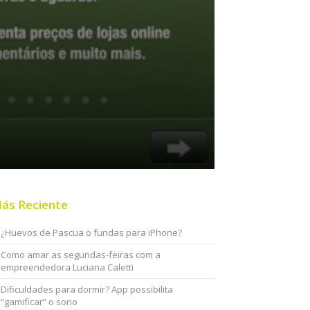
ás Reciente
¿Huevos de Pascua o fundas para iPhone?
Como amar as segundas-feiras com a
empreendedora Luciana Caletti
Dificuldades para dormir? App possibilita
“gamificar” o sono