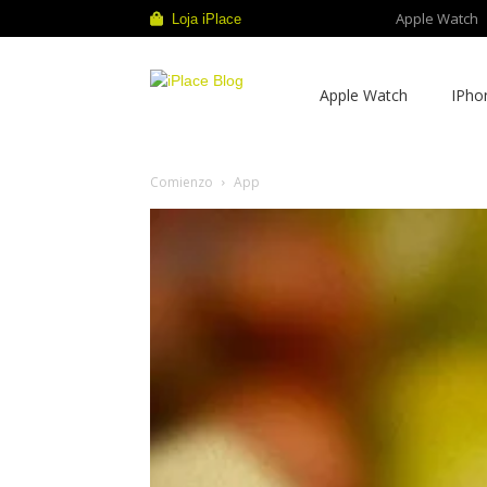
Apple Watch
Loja iPlace
iPlace
Apple Watch
IPho
Blog
Comienzo
App