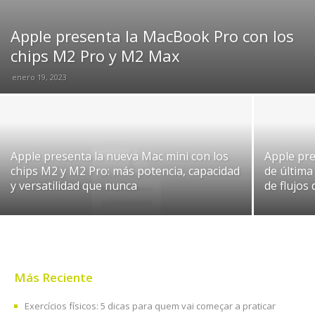
Apple presenta la MacBook Pro con los
chips M2 Pro y M2 Max
enero 19, 2023
Apple presenta la nueva Mac mini con los
Apple pr
chips M2 y M2 Pro: más potencia, capacidad
de última
y versatilidad que nunca
de flujos
Más Reciente
Exercícios físicos: 5 dicas para quem vai começar a praticar