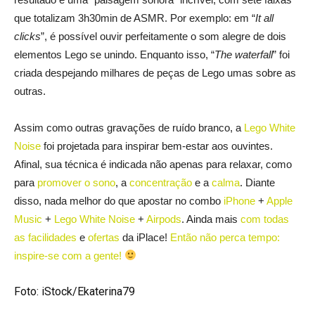
que totalizam 3h30min de ASMR. Por exemplo: em “
It all
clicks
”, é possível ouvir perfeitamente o som alegre de dois
elementos Lego se unindo. Enquanto isso, “
The waterfall
” foi
criada despejando milhares de peças de Lego umas sobre as
outras.
Assim como outras gravações de ruído branco, a
Lego White
Noise
foi projetada para inspirar bem-estar aos ouvintes.
Afinal, sua técnica é indicada não apenas para relaxar, como
para
promover o sono
, a
concentração
e a
calma
. Diante
disso, nada melhor do que apostar no combo
iPhone
+
Apple
Music
+
Lego White Noise
+
Airpods
. Ainda mais
com todas
as facilidades
e
ofertas
da iPlace!
Então não perca tempo:
inspire-se com a gente!
Foto: iStock/Ekaterina79