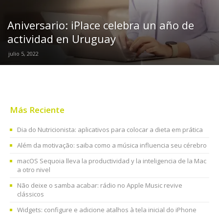
Aniversario: iPlace celebra un año de
actividad en Uruguay
julio 5, 2022
Más Reciente
Dia do Nutricionista: aplicativos para colocar a dieta em prática
Além da motivação: saiba como a música influencia seu cérebro
macOS Sequoia lleva la productividad y la inteligencia de la Mac
a otro nivel
Não deixe o samba acabar: rádio no Apple Music revive
clássicos
Widgets: configure e adicione atalhos à tela inicial do iPhone