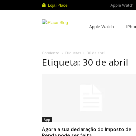
Apple Watch
Loja iPlace
iPlace
Apple Watch
IPho
Blog
Comienzo
Etiquetas
30 de abril
Etiqueta: 30 de abril
App
Agora a sua declaração do Imposto de
Renda pode ser feita...