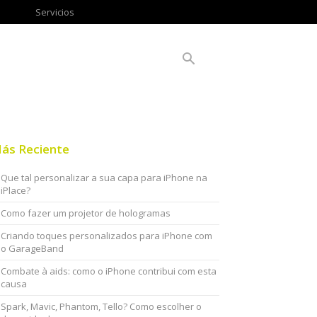
Servicios
ás Reciente
Que tal personalizar a sua capa para iPhone na
iPlace?
Como fazer um projetor de hologramas
Criando toques personalizados para iPhone com
o GarageBand
Combate à aids: como o iPhone contribui com esta
causa
Spark, Mavic, Phantom, Tello? Como escolher o