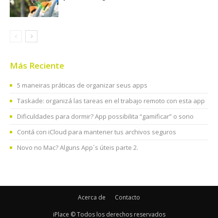
Más Reciente
5 maneiras práticas de organizar seus apps
Taskade: organizá las tareas en el trabajo remoto con esta app
Dificuldades para dormir? App possibilita “gamificar” o sono
Contá con iCloud para mantener tus archivos seguros
Novo no Mac? Alguns App´s úteis parte 2.
Acerca de
Contacto
iPlace © Todos los derechos reservados