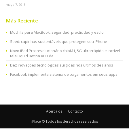
mayo 7, 2013
Más Reciente
Mochila para MacBook: seguridad, practicidad y estilo
Seed: capinhas sustentáveis que protegem seu iPhone
Novo iPad Pro: revolucionário chipM1, 5G ultrarrápido e incrível
tela Liquid Retina XDR de...
Dez inovações tecnológicas surgidas nos últimos dez anos
Facebook implementa sistema de pagamentos em seus apps
Acerca de
Contacto
iPlace © Todos los derechos reservados