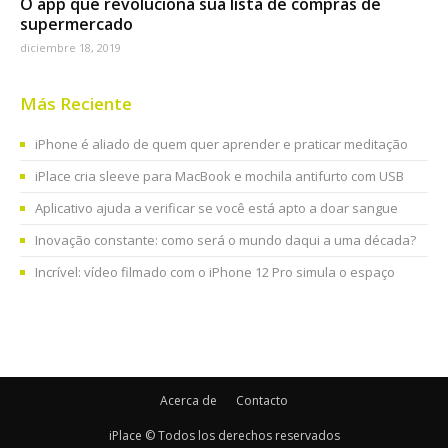
O app que revoluciona sua lista de compras de
supermercado
diciembre 18, 2019
Más Reciente
iPhone é aliado de quem quer aprender e praticar meditação
iPlace cria sleeve para MacBook e mochila antifurto com USB
Aplicativo ajuda a verificar se você está apto a doar sangue
Inovação constante: como será o mundo daqui a uma década?
Incrível: vídeo filmado com o iPhone 12 Pro simula o espaço
Acerca de
Contacto
iPlace © Todos los derechos reservados