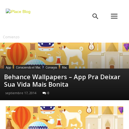
iPlace
Blog
Comienzo
App
Conociendo el Mac
Consejos
Mac
Behance Wallpapers – App Pra Deixar
Sua Vida Mais Bonita
septiembre 17, 2014
0