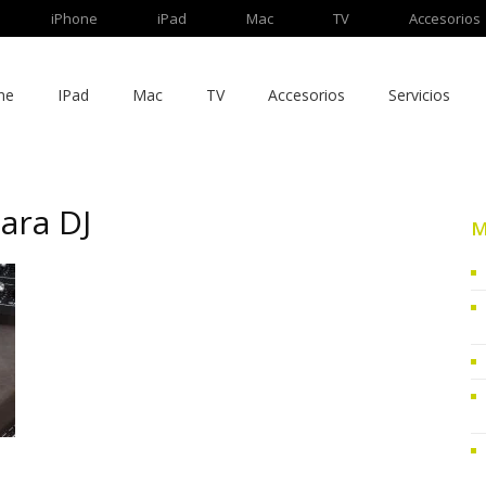
iPhone
iPad
Mac
TV
Accesorios
ne
IPad
Mac
TV
Accesorios
Servicios
para DJ
M