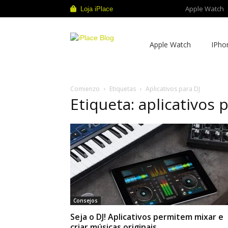
Apple Watch
Loja iPlace
iPlace
Apple Watch
IPho
Blog
Comienzo
Etiquetas
Aplicativos para DJ
Etiqueta: aplicativos 
Consejos
Seja o DJ! Aplicativos permitem mixar e
criar músicas originais