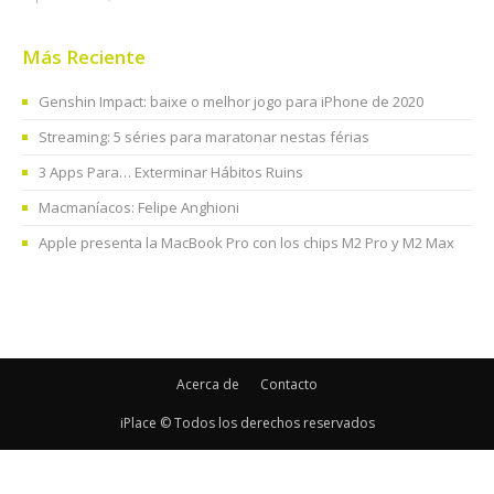
Más Reciente
Genshin Impact: baixe o melhor jogo para iPhone de 2020
Streaming: 5 séries para maratonar nestas férias
3 Apps Para… Exterminar Hábitos Ruins
Macmaníacos: Felipe Anghioni
Apple presenta la MacBook Pro con los chips M2 Pro y M2 Max
Acerca de
Contacto
iPlace © Todos los derechos reservados