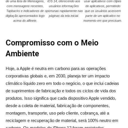
de uma lista de Mensagens,
iOS 14, oferecendo aos
usar aplicativos com clipes
com mensagens recentes,
usuários informações
de aplicativos, permitindo
Tapbacks e indicadores de
oportunas rapidamente nas
que os usuários acessem
digitação apresentados logo
páginas da tela inicial.
parte de um aplicativo no
acima do alfinete.
momento em que precisam.
Compromisso com o Meio
Ambiente
Hoje, a Apple é neutra em carbono para as operações
corporativas globais e, em 2030, planeja ter um impacto
climático líquido zero em todo o negócio, o que inclui cadeias
de suprimentos de fabricação e todos os ciclos de vida dos
produtos. Isso significa que cada dispositivo Apple vendido,
desde a coleta de material, fabricação de componentes,
montagem, transporte, uso pelo cliente, cobrança, até a
reciclagem e recuperação de material, será 100% neutro em
carbono. Os modelos do iPhone 12 foram projetados