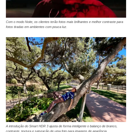
Com o modo Noite, os clientes terão fotos mais brilhantes e melhor contraste para
fotos tiradas em ambientes com pouca luz.
A introdução do Smart HDR 3 ajusta de forma inteligente o balanço de branco,
contraste, textura e saturação de uma foto para imagens de aparência