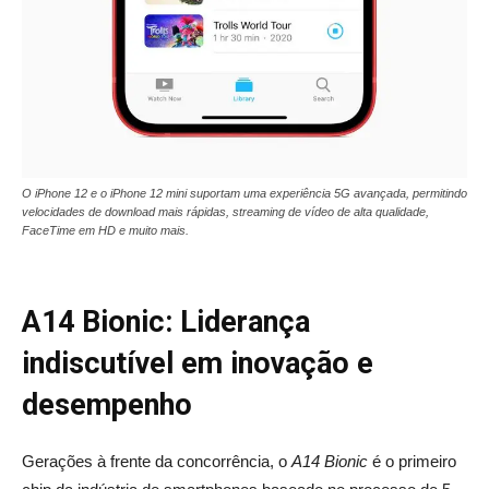
O iPhone 12 e o iPhone 12 mini suportam uma experiência 5G avançada, permitindo
velocidades de download mais rápidas, streaming de vídeo de alta qualidade,
FaceTime em HD e muito mais.
A14 Bionic: Liderança
indiscutível em inovação e
desempenho
Gerações à frente da concorrência, o
A14 Bionic
é o primeiro