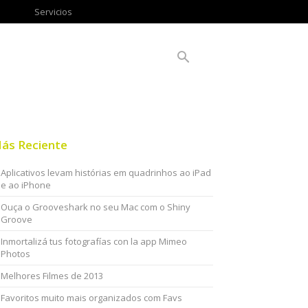
Servicios
ás Reciente
Aplicativos levam histórias em quadrinhos ao iPad
e ao iPhone
Ouça o Grooveshark no seu Mac com o Shiny
Groove
Inmortalizá tus fotografías con la app Mimeo
Photos
Melhores Filmes de 2013
Favoritos muito mais organizados com Favs