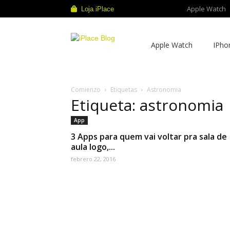
Apple Watch
Loja iPlace
iPlace
Apple Watch
IPho
Blog
Comienzo
Etiquetas
Astronomia
Etiqueta: astronomia
App
3 Apps para quem vai voltar pra sala de
aula logo,...
febrero 22, 2016