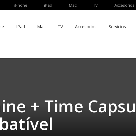
iPhone
iPad
Mac
TV
Accesorios
ne
IPad
Mac
TV
Accesorios
Servicios
ine + Time Capsu
batível