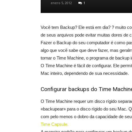
enero 5, 2012
1
Você tem Backup? Ele está em dia? ? muito c
de seus arquivos pode evitar muitas dores de 
Fazer o Backup do seu computador é como passa
algo que você sabe que deve fazer, mas geralme
tornar o Time Machine, o programa de backup inc
O Time Machine é fácil de configurar. Ele perm
Mac inteiro, dependendo de sua necessidade.
Configurar backups do Time Machin
O Time Machine requer um disco rígido separa
«backupear» para o disco rígido do seu Mac. Q
com pelo menos o dobro da capacidade de seu d
Time Capsule.
A maneira padrão para configurar um backup d