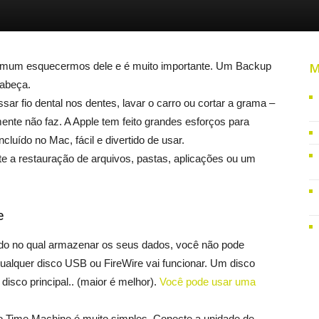
omum esquecermos dele e é muito importante. Um Backup
M
cabeça.
r fio dental nos dentes, lavar o carro ou cortar a grama –
nte não faz. A Apple tem feito grandes esforços para
luído no Mac, fácil e divertido de usar.
ite a restauração de arquivos, pastas, aplicações ou um
e
do no qual armazenar os seus dados, você não pode
ualquer disco USB ou FireWire vai funcionar. Um disco
isco principal.. (maior é melhor).
Você pode usar uma
o Time Machine é muito simples. Conecte a unidade de