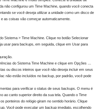
da não configurou um Time Machine, quando você conecta
untando se você deseja utilizar a unidade como um disco de
 e as coisas vão começar automaticamente.
 do Sistema > Time Machine. Clique no botão Selecionar
ja usar para backups, em seguida, clique em Usar para
guração.
eferências do Sistema Time Machine e clique em Opções …
tas ou discos inteiros que você não deseja incluir em seus
ac não estão incluídos no backup, por padrão, você pode
mentas para verificar o status de seus backups. O menu é
o ao canto superior direito da sua tela. Quando o Time
s ponteiros do relógio giram no sentido horário. Clique
kup. Você pode executar um backup imediato, escolhendo