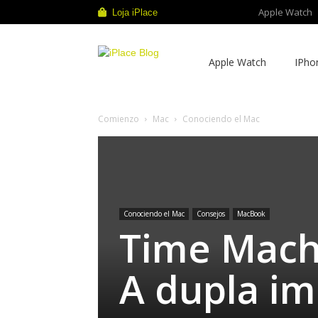
Apple Watch
Loja iPlace
iPlace
Apple Watch
IPho
Blog
Comienzo
Mac
Conociendo el Mac
Conociendo el Mac
Consejos
MacBook
Time Mach
A dupla im