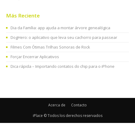
Más Reciente
Dia da Família: app ajuda a montar árvore genealógica
DogHero: o aplicativo que leva seu cachorro para passear
Filmes Com Ótimas Trilhas Sonoras de Rock
Forçar Encerrar Aplicativos
Dica rápida – Importando contatos do chip para o iPhone
Acerca de
Contacto
iPlace © Todos los derechos reservados