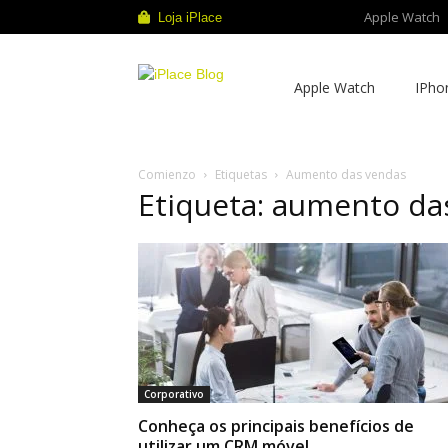
Apple Watch
Loja iPlace
iPlace
Apple Watch
IPho
Blog
Comienzo
Etiquetas
Aumento das vendas
Etiqueta: aumento da
Corporativo
Conheça os principais benefícios de
utilizar um CRM móvel