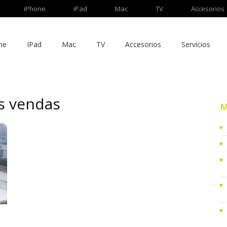
iPhone
iPad
Mac
TV
Accesorios
ne
IPad
Mac
TV
Accesorios
Servicios
s vendas
M