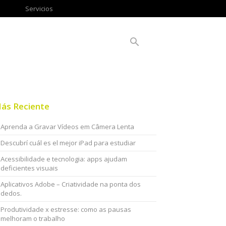
Servicios
ás Reciente
Aprenda a Gravar Vídeos em Câmera Lenta
Descubrí cuál es el mejor iPad para estudiar
Acessibilidade e tecnologia: apps ajudam
deficientes visuais
Aplicativos Adobe – Criatividade na ponta dos
dedos.
Produtividade x estresse: como as pausas
melhoram o trabalho