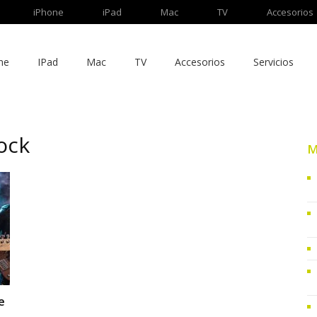
iPhone
iPad
Mac
TV
Accesorios
ne
IPad
Mac
TV
Accesorios
Servicios
ock
M
e