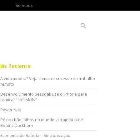
Servicios
ás Reciente
A vida mudou? Veja como ter sucesso no trabalho
remoto
Desenvolvimento pessoal: use o iPhone para
praticar “soft skills”
Power Nap
Pé no chão, olhos no mundo: a trajetória de
Beatriz Dockhorn
Economia de Bateria – Sincronização