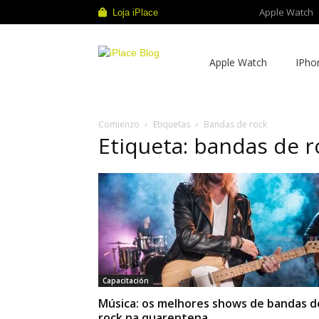
Apple Watch
Loja iPlace
iPlace
Apple Watch
IPho
Blog
Comienzo
Etiquetas
Bandas de rock
Etiqueta: bandas de r
Capacitación
Música: os melhores shows de bandas d
rock na quarentena