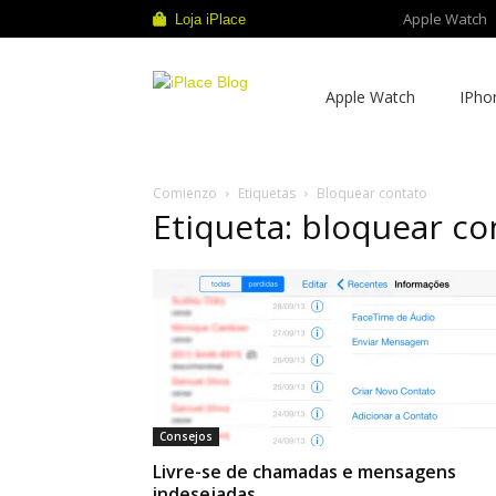
Apple Watch
Loja iPlace
iPlace
Apple Watch
IPho
Blog
Comienzo
Etiquetas
Bloquear contato
Etiqueta: bloquear co
Consejos
Livre-se de chamadas e mensagens
indesejadas