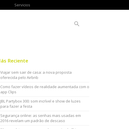
Servicios
ás Reciente
Viajar sem sair de casa: a nova proposta
oferecida pelo Airbnb
Como fazer vídeos de realidade aumentada com o
app Clips
JBL Partybox 300: som incrível e show de luzes
para fazer a festa
Segurança online: as senhas mais usadas em
2016 revelam um padrão de descaso