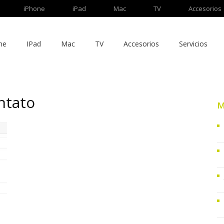
iPhone
iPad
Mac
TV
Accesorios
ne
IPad
Mac
TV
Accesorios
Servicios
ntato
M