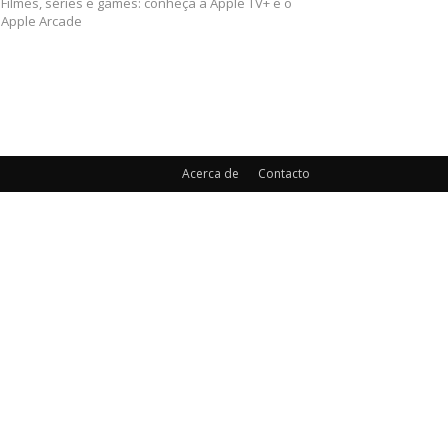
Filmes, séries e games: conheça a Apple TV+ e o
Apple Arcade
Acerca de
Contacto