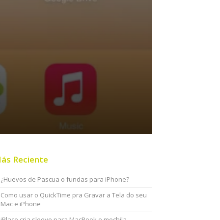
ás Reciente
¿Huevos de Pascua o fundas para iPhone?
Como usar o QuickTime pra Gravar a Tela do seu
Mac e iPhone
iPlace cria sleeve para MacBook e mochila