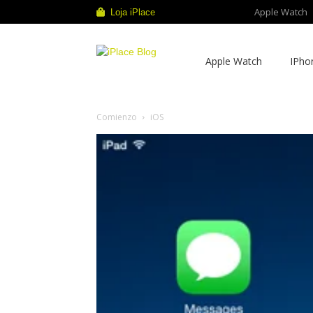
Apple Watch
Loja iPlace
iPlace
Apple Watch
IPho
Blog
Comienzo
iOS