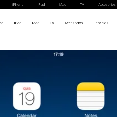
iPhone
iPad
Mac
TV
Accesorios
ne
IPad
Mac
TV
Accesorios
Servicios