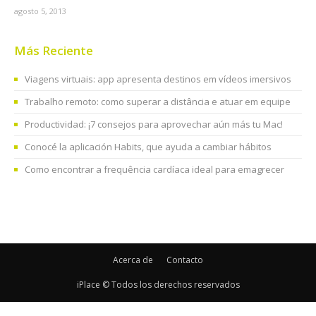
agosto 5, 2013
Más Reciente
Viagens virtuais: app apresenta destinos em vídeos imersivos
Trabalho remoto: como superar a distância e atuar em equipe
Productividad: ¡7 consejos para aprovechar aún más tu Mac!
Conocé la aplicación Habits, que ayuda a cambiar hábitos
Como encontrar a frequência cardíaca ideal para emagrecer
Acerca de
Contacto
iPlace © Todos los derechos reservados