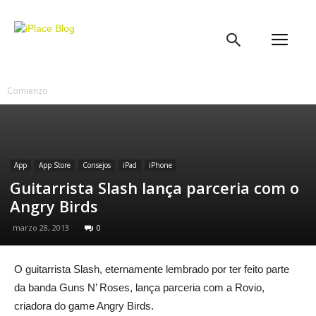
iPlace
Blog
Comienzo
App
App Store
Consejos
iPad
iPhone
Guitarrista Slash lança parceria com o
Angry Birds
marzo 28, 2013
0
O guitarrista Slash, eternamente lembrado por ter feito parte
da banda Guns N’ Roses, lança parceria com a Rovio,
criadora do game Angry Birds.