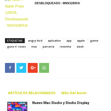
DESBLOQUEADO - MN932BR/A
ETIQUETAS
angry bird
aplicativo
app
apple
game
guns n' roses
mac
parceria
resenha
slash
ARTÍCULOS RELACIONADOS
Más Del Autor
Nuevo Mac Studio y Studio Display