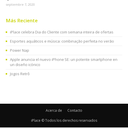
septiembre 7, 2020
Más Reciente
iPlace celebra Dia do Cliente com semana inteira de ofertas
Esportes aquáticos e música: combinação perfeita no verão
Power Nap
Apple anuncia el nuevo iPhone SE: un potente smartphone en
un diseño icónico
Jogos Retrô
Acerca de
Contacto
iPlace © Todos los derechos reservados