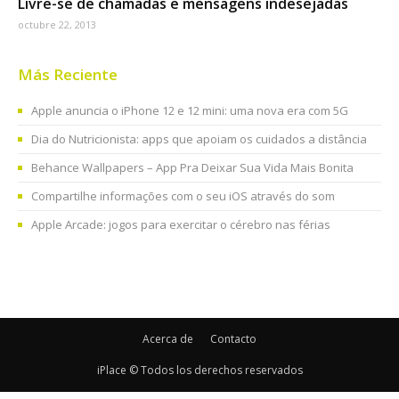
Livre-se de chamadas e mensagens indesejadas
octubre 22, 2013
Más Reciente
Apple anuncia o iPhone 12 e 12 mini: uma nova era com 5G
Dia do Nutricionista: apps que apoiam os cuidados a distância
Behance Wallpapers – App Pra Deixar Sua Vida Mais Bonita
Compartilhe informações com o seu iOS através do som
Apple Arcade: jogos para exercitar o cérebro nas férias
Acerca de
Contacto
iPlace © Todos los derechos reservados