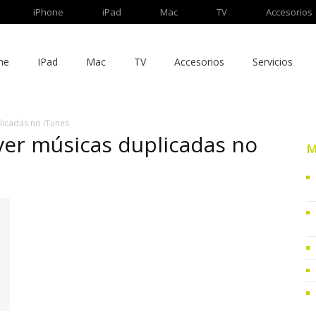
iPhone
iPad
Mac
TV
Accesorios
ne
IPad
Mac
TV
Accesorios
Servicios
icadas no iTunes
er músicas duplicadas no
M