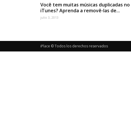
Você tem muitas músicas duplicadas no
iTunes? Aprenda a removê-las de...
julio 3, 2013
iPlace © Todos los derechos reservados