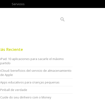
Servicios
ás Reciente
iPad: 10 aplicaciones para sacarle el máximo
partido
iCloud: beneficios del servicio de almacenamiento
de Apple
Apps educativos para crianças pequenas
Pinball de verdade
Cuide do seu dinheiro com o Money