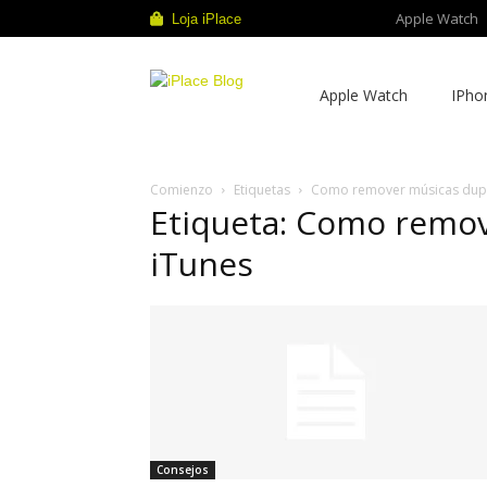
Apple Watch
Loja iPlace
iPlace
Apple Watch
IPho
Blog
Comienzo
Etiquetas
Como remover músicas dupl
Etiqueta: Como remov
iTunes
Consejos