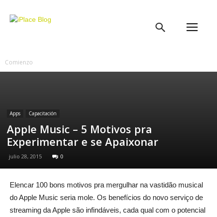
iPlace
Blog
Comienzo
Apps
Capacitación
Apple Music – 5 Motivos pra
Experimentar e se Apaixonar
julio 28, 2015
0
Elencar 100 bons motivos pra mergulhar na vastidão musical
do Apple Music seria mole. Os benefícios do novo serviço de
streaming da Apple são infindáveis, cada qual com o potencial