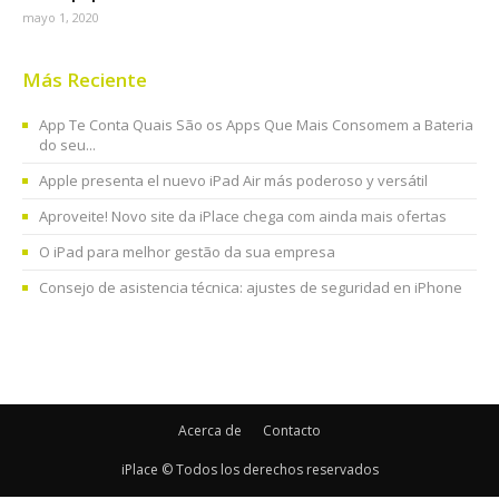
mayo 1, 2020
Más Reciente
App Te Conta Quais São os Apps Que Mais Consomem a Bateria
do seu...
Apple presenta el nuevo iPad Air más poderoso y versátil
Aproveite! Novo site da iPlace chega com ainda mais ofertas
O iPad para melhor gestão da sua empresa
Consejo de asistencia técnica: ajustes de seguridad en iPhone
Acerca de
Contacto
iPlace © Todos los derechos reservados