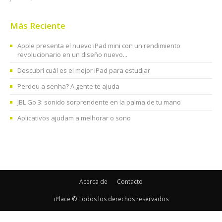
Más Reciente
Apple presenta el nuevo iPad mini con un rendimiento
revolucionario en un diseño nuevo...
Descubrí cuál es el mejor iPad para estudiar
Perdeu a senha? A gente te ajuda
JBL Go 3: sonido sorprendente en la palma de tu mano
Aplicativos ajudam a melhorar o sono
Acerca de
Contacto
iPlace © Todos los derechos reservados