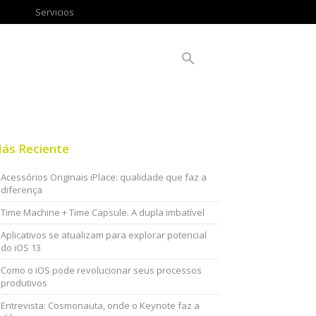
Servicios
ás Reciente
Acessórios Originais iPlace: qualidade que faz a
diferença
Time Machine + Time Capsule. A dupla imbatível
Aplicativos se atualizam para explorar potencial
do iOS 13
Como o iOS pode revolucionar seus processos
produtivos
Entrevista: Cosmonauta, onde o Keynote faz a